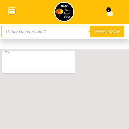
Página MailPoet
0
[mailpoet_page]
PESQUISAR