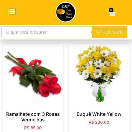
0
Buquês
PESQUISAR
PESQUISAR
Ramalhete com 3 Rosas
Buquê White Yellow
Vermelhas
R$
230,00
R$
85,00