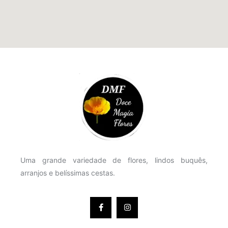
Uma grande variedade de flores, lindos buquês,
arranjos e belíssimas cestas.