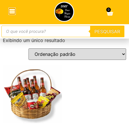
Início
/ Produtos marcados com a tag “cerveja
Budweiser”
0
cerveja Budweiser
PESQUISAR
Exibindo um único resultado