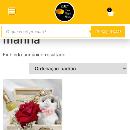
Início
/ Produtos marcados com a tag “cestade café da
manha”
0
cestade café da
PESQUISAR
manha
Exibindo um único resultado