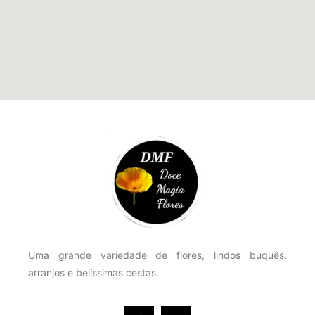
Uma grande variedade de flores, lindos buquês,
arranjos e belíssimas cestas.