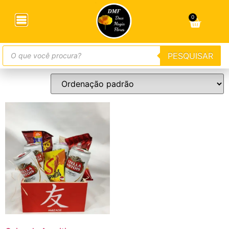
Início
/ Produtos marcados com a tag “stela artois”
0
stela artois
PESQUISAR
Exibindo um único resultado