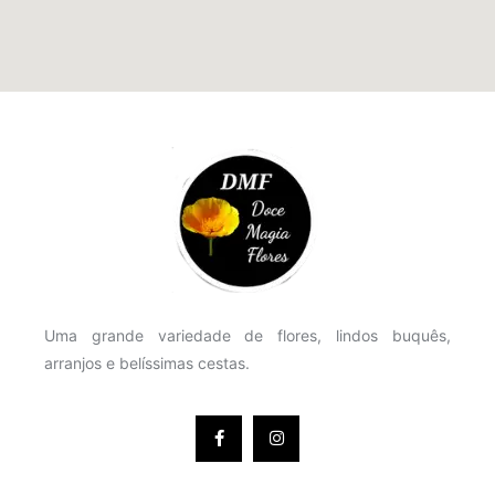
Uma grande variedade de flores, lindos buquês,
arranjos e belíssimas cestas.