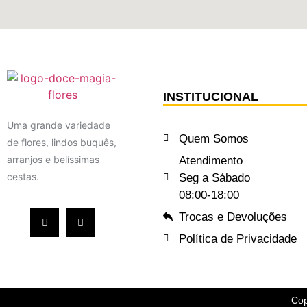
INSTITUCIONAL
Uma grande variedade
Quem Somos
de flores, lindos buquês,
arranjos e belíssimas
Atendimento
cestas.
Seg a Sábado
08:00-18:00
Trocas e Devoluções
Política de Privacidade
Cop