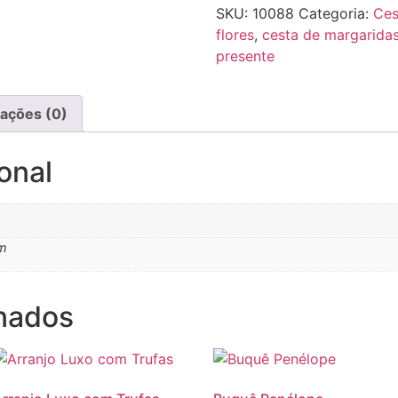
SKU:
10088
Categoria:
Ces
flores
,
cesta de margarida
presente
iações (0)
onal
cm
onados