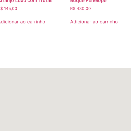
Arranjo Luxo com Trufas
Buquê Penélope
R$
145,00
R$
430,00
dicionar ao carrinho
Adicionar ao carrinho