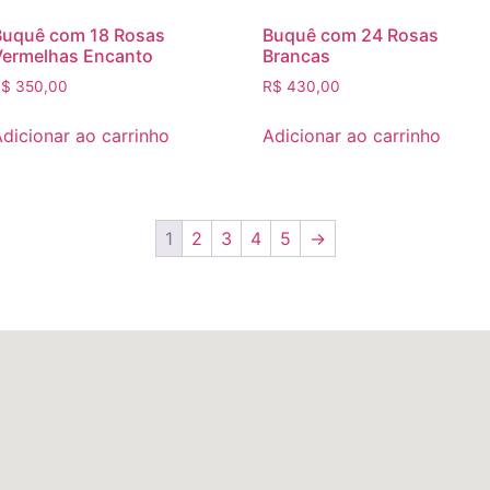
Buquê com 18 Rosas
Buquê com 24 Rosas
Vermelhas Encanto
Brancas
R$
350,00
R$
430,00
dicionar ao carrinho
Adicionar ao carrinho
1
2
3
4
5
→