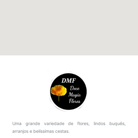
Uma grande variedade de flores, lindos buquês,
arranjos e belíssimas cestas.