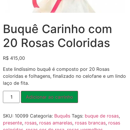
Buquê Carinho com
20 Rosas Coloridas
R$
415,00
Este lindíssimo buquê é composto por 20 Rosas
coloridas e folhagens, finalizado no celofane e um lindo
laço de fita.
Adicionar ao carrinho
SKU:
10099
Categoria:
Buquês
Tags:
buque de rosas
,
presente
,
rosas
,
rosas amarelas
,
rosas brancas
,
rosas
coloridas
,
rosas cor de rosa
,
rosas vermelhas