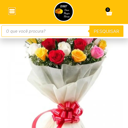
Início
/
Buquês
/ Buquê Carinho com 20 Rosas
Coloridas
0
PESQUISAR