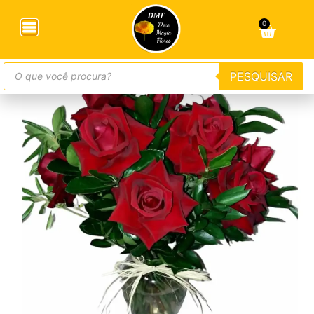
Início
/
Buquês
/ Buquê com 12 Rosas Colombianas em
Vaso
0
PESQUISAR