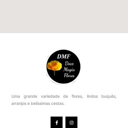
Uma grande variedade de flores, lindos buquês,
arranjos e belíssimas cestas.