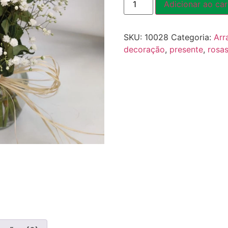
Adicionar ao car
SKU:
10028
Categoria:
Arr
decoração
,
presente
,
rosa