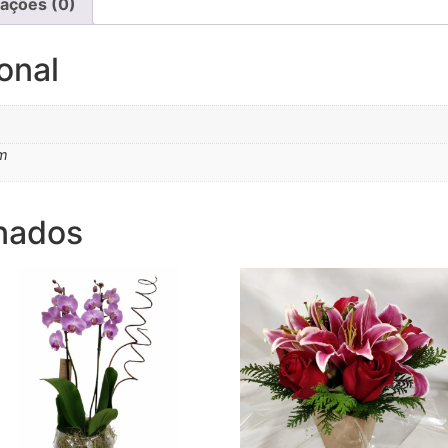
iações (0)
onal
cm
onados