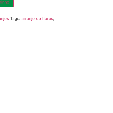
rinho
anjos
Tags:
arranjo de flores
,
s