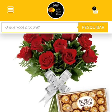
Início
/
Flores com Chocolate
/ Buquê Com 12 Rosas
Vermelhas E Bombons Luxo
0
PESQUISAR