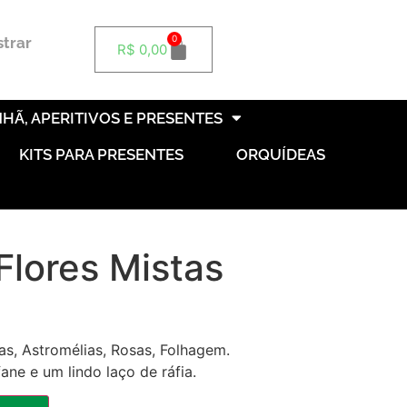
0
strar
R$
0,00
HÃ, APERITIVOS E PRESENTES
KITS PARA PRESENTES
ORQUÍDEAS
Flores Mistas
as, Astromélias, Rosas, Folhagem.
e e um lindo laço de ráfia.