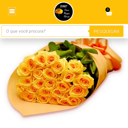
Início
/
Buquês
/ Buquê Luxo Com 24 Rosas Amarelas
0
PESQUISAR