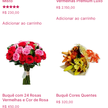
Misto
Vermelhas Premium Luxo
R$
2.150,00
Avaliação
R$
230,00
5.00
Adicionar ao carrinho
de 5
Adicionar ao carrinho
Buquê com 24 Rosas
Buquê Cores Quentes
Vermelhas e Cor de Rosa
R$
320,00
R$
450,00