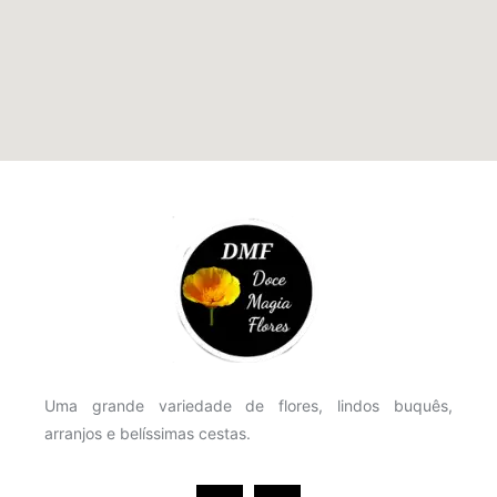
Uma grande variedade de flores, lindos buquês,
arranjos e belíssimas cestas.