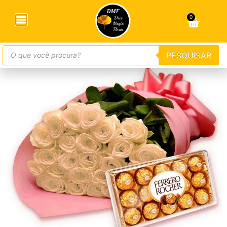
Início
/
Flores com Chocolate
/ Buquê Luxo Com 24
Rosas Brancas E Bombons
0
PESQUISAR