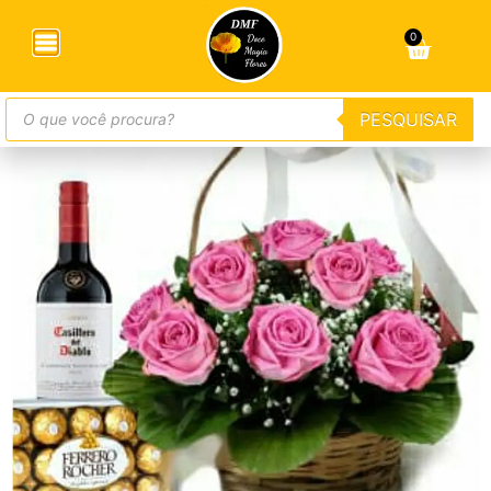
Início
/
Cestas de Flores
/ Cesta de Rosas Cor de Rosa
com Chocolate e Vinho
0
PESQUISAR