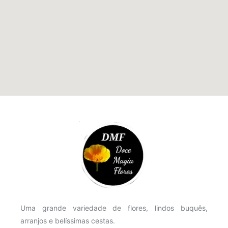
Uma grande variedade de flores, lindos buquês,
arranjos e belíssimas cestas.