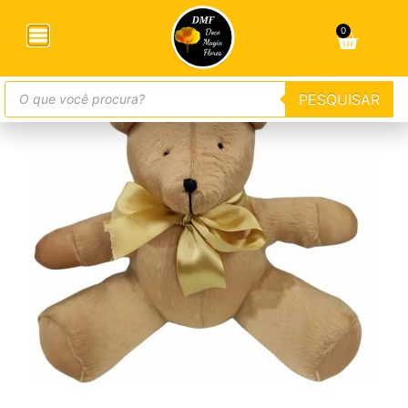
Início
/
Acompanhamentos
/ Ursinho Ted
0
PESQUISAR