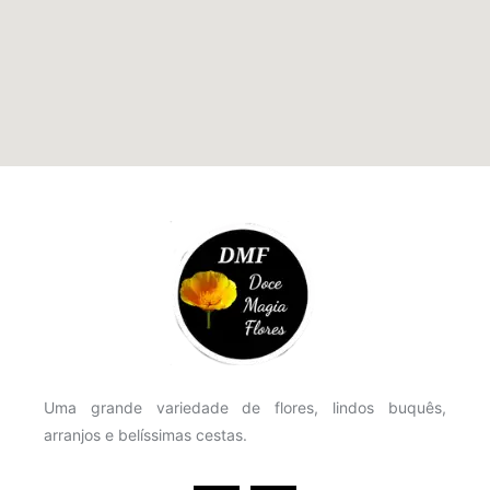
Uma grande variedade de flores, lindos buquês,
arranjos e belíssimas cestas.