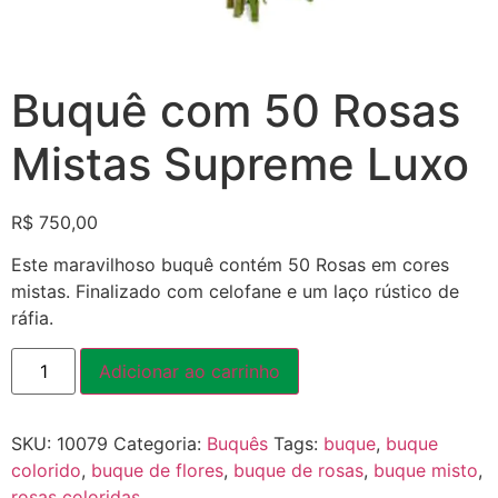
Buquê com 50 Rosas
Mistas Supreme Luxo
R$
750,00
Este maravilhoso buquê contém 50 Rosas em cores
mistas. Finalizado com celofane e um laço rústico de
ráfia.
Adicionar ao carrinho
SKU:
10079
Categoria:
Buquês
Tags:
buque
,
buque
colorido
,
buque de flores
,
buque de rosas
,
buque misto
,
rosas coloridas