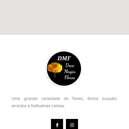
Uma grande variedade de flores, lindos buquês,
arranjos e belíssimas cestas.