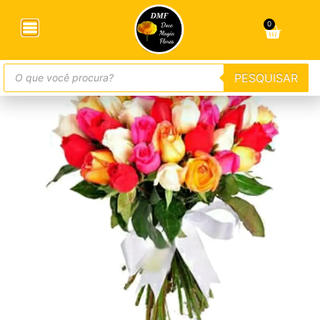
Início
/
Buquês
/ Buquê com 50 Rosas Mistas Supreme
Luxo
0
PESQUISAR