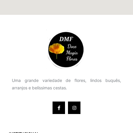
Uma grande variedade de flores, lindos buquês,
arranjos e belíssimas cestas.