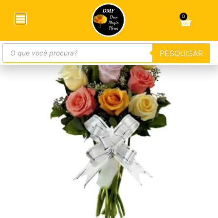
Início
/
Buquês
/ Buquê com 9 Rosas Coloridas
0
PESQUISAR