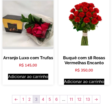
Arranjo Luxo com Trufas
Buquê com 18 Rosas
Vermelhas Encanto
R$
145,00
R$
350,00
Adicionar ao carrinho
Adicionar ao carrinho
←
1
2
3
4
5
6
…
11
12
13
→