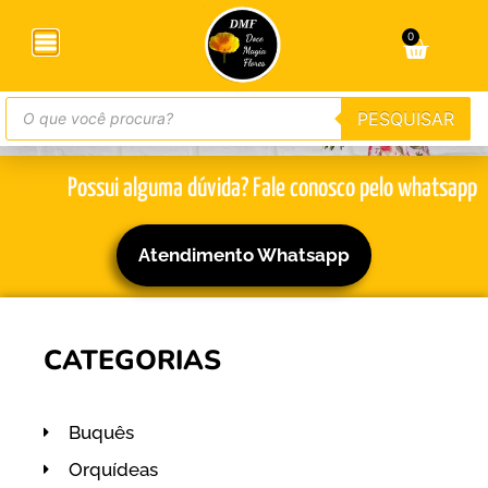
SURPREENDA QUEM
0
VOCÊ AMA
com flores!
PESQUISAR
Possui alguma dúvida? Fale conosco pelo whatsapp
Atendimento Whatsapp
CATEGORIAS
Buquês
Orquídeas